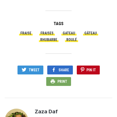
TAGS
FRAISE
FRAISES
GATEAU
GÂTEAU
RHUBARBE
ROULÉ
TWEET
SHARE
PIN IT
PRINT
Zaza Daf