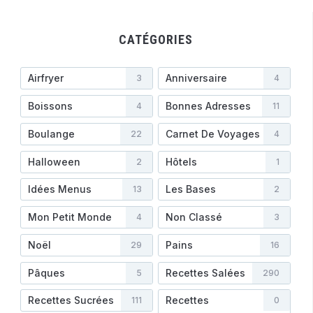
CATÉGORIES
Airfryer
Anniversaire
3
4
Boissons
Bonnes Adresses
4
11
Boulange
Carnet De Voyages
22
4
Halloween
Hôtels
2
1
Idées Menus
Les Bases
13
2
Mon Petit Monde
Non Classé
4
3
Noël
Pains
29
16
Pâques
Recettes Salées
5
290
Recettes Sucrées
Recettes
111
0