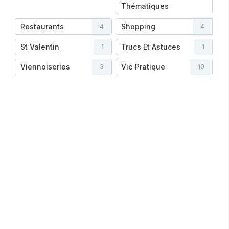
Thématiques
Restaurants
Shopping
4
4
St Valentin
Trucs Et Astuces
1
1
Viennoiseries
Vie Pratique
3
10