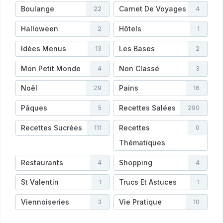
Boulange
Carnet De Voyages
22
4
Halloween
Hôtels
2
1
Idées Menus
Les Bases
13
2
Mon Petit Monde
Non Classé
4
3
Noël
Pains
29
16
Pâques
Recettes Salées
5
290
Recettes Sucrées
Recettes
111
0
Thématiques
Restaurants
Shopping
4
4
St Valentin
Trucs Et Astuces
1
1
Viennoiseries
Vie Pratique
3
10