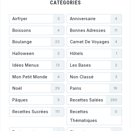
CATÉGORIES
Airfryer
Anniversaire
3
4
Boissons
Bonnes Adresses
4
11
Boulange
Carnet De Voyages
22
4
Halloween
Hôtels
2
1
Idées Menus
Les Bases
13
2
Mon Petit Monde
Non Classé
4
3
Noël
Pains
29
16
Pâques
Recettes Salées
5
290
Recettes Sucrées
Recettes
111
0
Thématiques