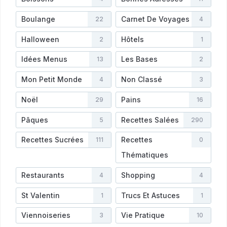
Boulange
Carnet De Voyages
22
4
Halloween
Hôtels
2
1
Idées Menus
Les Bases
13
2
Mon Petit Monde
Non Classé
4
3
Noël
Pains
29
16
Pâques
Recettes Salées
5
290
Recettes Sucrées
Recettes
111
0
Thématiques
Restaurants
Shopping
4
4
St Valentin
Trucs Et Astuces
1
1
Viennoiseries
Vie Pratique
3
10