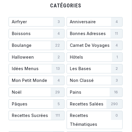
CATÉGORIES
Airfryer
Anniversaire
3
4
Boissons
Bonnes Adresses
4
11
Boulange
Carnet De Voyages
22
4
Halloween
Hôtels
2
1
Idées Menus
Les Bases
13
2
Mon Petit Monde
Non Classé
4
3
Noël
Pains
29
16
Pâques
Recettes Salées
5
290
Recettes Sucrées
Recettes
111
0
Thématiques