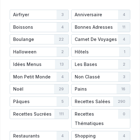
Airfryer
Anniversaire
3
4
Boissons
Bonnes Adresses
4
11
Boulange
Carnet De Voyages
22
4
Halloween
Hôtels
2
1
Idées Menus
Les Bases
13
2
Mon Petit Monde
Non Classé
4
3
Noël
Pains
29
16
Pâques
Recettes Salées
5
290
Recettes Sucrées
Recettes
111
0
Thématiques
Restaurants
Shopping
4
4