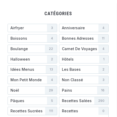
CATÉGORIES
Airfryer
Anniversaire
3
4
Boissons
Bonnes Adresses
4
11
Boulange
Carnet De Voyages
22
4
Halloween
Hôtels
2
1
Idées Menus
Les Bases
13
2
Mon Petit Monde
Non Classé
4
3
Noël
Pains
29
16
Pâques
Recettes Salées
5
290
Recettes Sucrées
Recettes
111
0