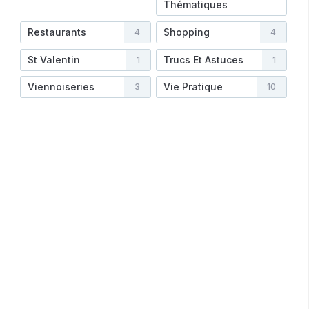
Thématiques
Restaurants
Shopping
4
4
St Valentin
Trucs Et Astuces
1
1
Viennoiseries
Vie Pratique
3
10