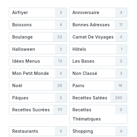
Airfryer
Anniversaire
3
4
Boissons
Bonnes Adresses
4
11
Boulange
Carnet De Voyages
22
4
Halloween
Hôtels
2
1
Idées Menus
Les Bases
13
2
Mon Petit Monde
Non Classé
4
3
Noël
Pains
29
16
Pâques
Recettes Salées
5
290
Recettes Sucrées
Recettes
111
0
Thématiques
Restaurants
Shopping
4
4