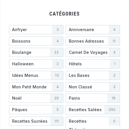
CATÉGORIES
Airfryer
Anniversaire
3
4
Boissons
Bonnes Adresses
4
11
Boulange
Carnet De Voyages
22
4
Halloween
Hôtels
2
1
Idées Menus
Les Bases
13
2
Mon Petit Monde
Non Classé
4
3
Noël
Pains
29
16
Pâques
Recettes Salées
5
290
Recettes Sucrées
Recettes
111
0