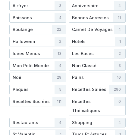
Airfryer
Anniversaire
3
4
Boissons
Bonnes Adresses
4
11
Boulange
Carnet De Voyages
22
4
Halloween
Hôtels
2
1
Idées Menus
Les Bases
13
2
Mon Petit Monde
Non Classé
4
3
Noël
Pains
29
16
Pâques
Recettes Salées
5
290
Recettes Sucrées
Recettes
111
0
Thématiques
Restaurants
Shopping
4
4
St Valentin
Trucs Et Astuces
1
1