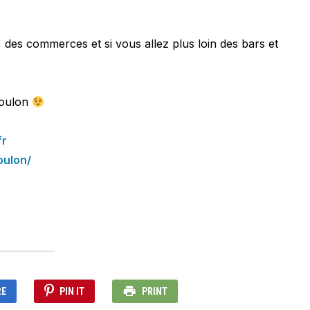
 des commerces et si vous allez plus loin des bars et
Toulon
fr
oulon/
RE
PIN IT
PRINT