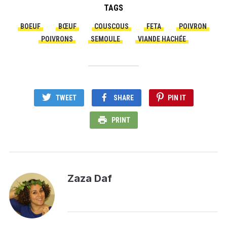
TAGS
BOEUF
BŒUF
COUSCOUS
FETA
POIVRON
POIVRONS
SEMOULE
VIANDE HACHÉE
TWEET
SHARE
PIN IT
PRINT
Zaza Daf