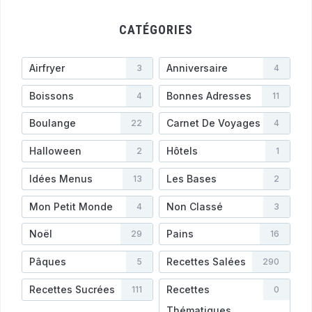
CATÉGORIES
Airfryer
Anniversaire
3
4
Boissons
Bonnes Adresses
4
11
Boulange
Carnet De Voyages
22
4
Halloween
Hôtels
2
1
Idées Menus
Les Bases
13
2
Mon Petit Monde
Non Classé
4
3
Noël
Pains
29
16
Pâques
Recettes Salées
5
290
Recettes Sucrées
Recettes
111
0
Thématiques