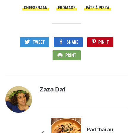
CHEESENAAN
FROMAGE
PÂTE À PIZZA
TWEET
SHARE
PIN IT
PRINT
Zaza Daf
Pad thaï au