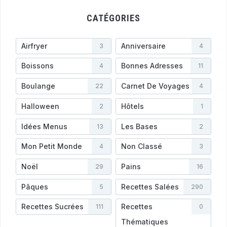
CATÉGORIES
Airfryer
Anniversaire
3
4
Boissons
Bonnes Adresses
4
11
Boulange
Carnet De Voyages
22
4
Halloween
Hôtels
2
1
Idées Menus
Les Bases
13
2
Mon Petit Monde
Non Classé
4
3
Noël
Pains
29
16
Pâques
Recettes Salées
5
290
Recettes Sucrées
Recettes
111
0
Thématiques