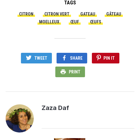
TAGS
CITRON
CITRON VERT
GATEAU
GÂTEAU
MOELLEUX
ŒUF
ŒUFS
TWEET
SHARE
PIN IT
PRINT
Zaza Daf