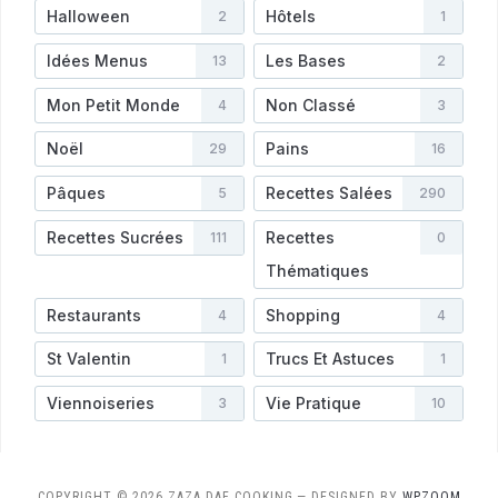
Halloween
Hôtels
2
1
Idées Menus
Les Bases
13
2
Mon Petit Monde
Non Classé
4
3
Noël
Pains
29
16
Pâques
Recettes Salées
5
290
Recettes Sucrées
Recettes
111
0
Thématiques
Restaurants
Shopping
4
4
St Valentin
Trucs Et Astuces
1
1
Viennoiseries
Vie Pratique
3
10
COPYRIGHT © 2026 ZAZA DAF COOKING
— DESIGNED BY
WPZOOM