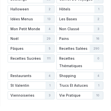
Halloween
Hôtels
2
1
Idées Menus
Les Bases
13
2
Mon Petit Monde
Non Classé
4
3
Noël
Pains
29
16
Pâques
Recettes Salées
5
290
Recettes Sucrées
Recettes
111
0
Thématiques
Restaurants
Shopping
4
4
St Valentin
Trucs Et Astuces
1
1
Viennoiseries
Vie Pratique
3
10