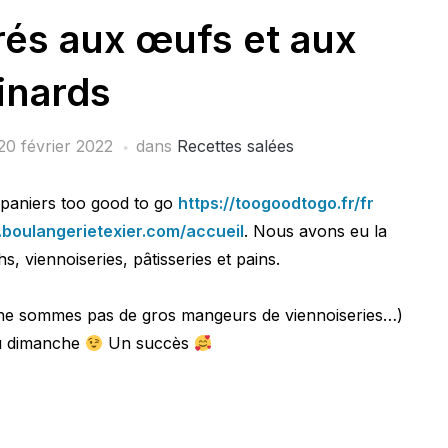
rés aux œufs et aux
inards
20 février 2022
dans
Recettes salées
4 paniers too good to go
https://toogoodtogo.fr/fr
.boulangerietexier.com/accueil
. Nous avons eu la
, viennoiseries, pâtisseries et pains.
s ne sommes pas de gros mangeurs de viennoiseries…)
 du dimanche
Un succès