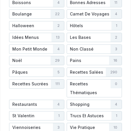
Boissons
Bonnes Adresses
4
11
Boulange
Carnet De Voyages
22
4
Halloween
Hôtels
2
1
Idées Menus
Les Bases
13
2
Mon Petit Monde
Non Classé
4
3
Noël
Pains
29
16
Pâques
Recettes Salées
5
290
Recettes Sucrées
Recettes
111
0
Thématiques
Restaurants
Shopping
4
4
St Valentin
Trucs Et Astuces
1
1
Viennoiseries
Vie Pratique
3
10